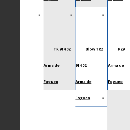
TR 914 02
Blow TRZ
P29
Arma de
914 02
Arma de
Fogueo
Arma de
Fogueo
Fogueo