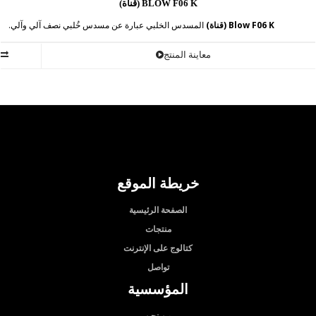
BLOW F06 K (قناة)
Blow F06 K (قناة)
المسدس الخلبي عبارة عن مسدس خُلبي نصف آلي وآلي.
معاينة المنتج
خريطة الموقع
الصفحة الرئيسية
منتجات
كتالوج على الإنترنت
تواصل
المؤسسية
من نحن